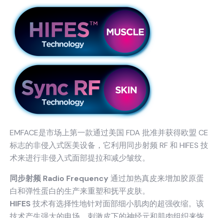
EMFACE是市场上第一款通过美国 FDA 批准并获得欧盟 CE
标志的非侵入式医美设备，它利用同步射频 RF 和 HIFES 技
术来进行非侵入式面部提拉和减少皱纹。
同步射频 Radio Frequency
通过加热真皮来增加胶原蛋
白和弹性蛋白的生产来重塑和抚平皮肤。
HIFES
技术有选择性地针对面部细小肌肉的超强收缩。该
技术产生强大的电场，刺激皮下的神经元和肌肉组织来恢