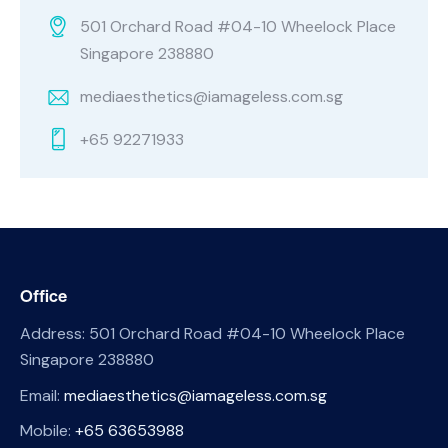
501 Orchard Road #04-10 Wheelock Place
Singapore 238880
mediaesthetics@iamageless.com.sg
+65 92271933
Office
Address: 501 Orchard Road #04-10 Wheelock Place
Singapore 238880
Email:
mediaesthetics@iamageless.com.sg
Mobile:
+65 63653988