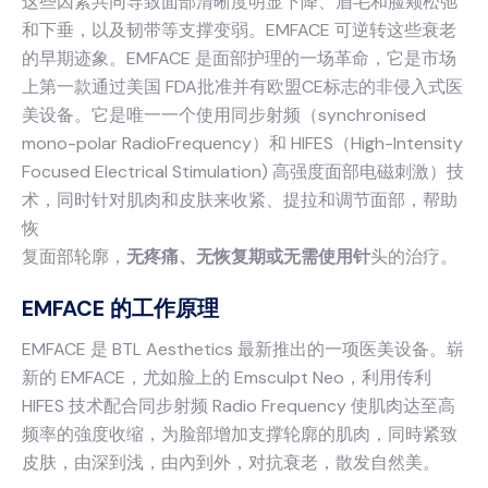
这些因素共同导致面部清晰度明显下降、眉毛和脸颊松弛
和下垂，以及韧带等支撑变弱。EMFACE 可逆转这些衰老
的早期迹象。EMFACE 是面部护理的一场革命，它是市场
上第一款通过美国 FDA批准并有欧盟CE标志的非侵入式医
美设备。它是唯一一个使用同步射频（synchronised
mono-polar RadioFrequency）和 HIFES（High-Intensity
Focused Electrical Stimulation) 高强度面部电磁刺激）技
术，同时针对肌肉和皮肤来收紧、提拉和调节面部，帮助
恢
复面部轮廓，
无疼痛、无恢复期或无需使用针
头的治疗。
EMFACE 的工作原理
EMFACE 是 BTL Aesthetics 最新推出的一项医美设备。崭
新的 EMFACE，尤如脸上的 Emsculpt Neo，利用传利
HIFES 技术配合同步射频 Radio Frequency 使肌肉达至高
频率的強度收缩，为脸部增加支撑轮廓的肌肉，同時紧致
皮肤，由深到浅，由內到外，对抗衰老，散发自然美。