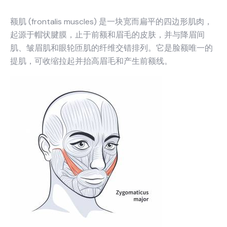
额肌 (frontalis muscles) 是一块宽而扁平的四边形肌肉，
起源于帽状腱膜，止于前额和眉毛的皮肤，并与降眉间
肌、皱眉肌和眼轮匝肌的纤维交错排列。它是脸额唯一的
提肌，可收缩拉起并抬高眉毛和产生前额线。