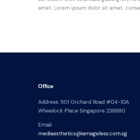
amet. Lorem ipsum dolor sit amet, consete
Office
Address: 501 Orchard Road #04-10A
Wheelock Place Singapore 238880
Email:
mediaesthetics@iamageless.com.sg