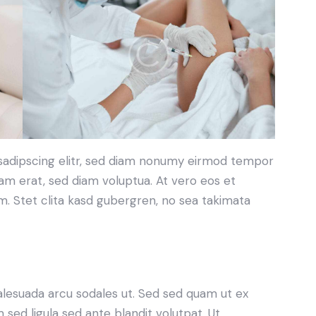
sadipscing elitr, sed diam nonumy eirmod tempor
yam erat, sed diam voluptua. At vero eos et
. Stet clita kasd gubergren, no sea takimata
alesuada arcu sodales ut. Sed sed quam ut ex
ed ligula sed ante blandit volutpat. Ut