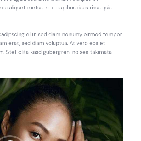
rcu aliquet metus, nec dapibus risus risus quis
sadipscing elitr, sed diam nonumy eirmod tempor
yam erat, sed diam voluptua. At vero eos et
. Stet clita kasd gubergren, no sea takimata