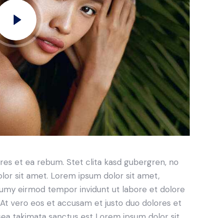
res et ea rebum. Stet clita kasd gubergren, no
lor sit amet. Lorem ipsum dolor sit amet,
numy eirmod tempor invidunt ut labore et dolore
At vero eos et accusam et justo duo dolores et
sea takimata sanctus est Lorem ipsum dolor sit