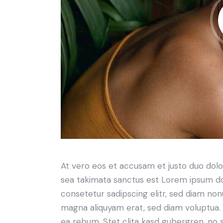
At vero eos et accusam et justo duo dolo
sea takimata sanctus est Lorem ipsum do
consetetur sadipscing elitr, sed diam no
magna aliquyam erat, sed diam voluptua. 
ea rebum. Stet clita kasd gubergren, no 