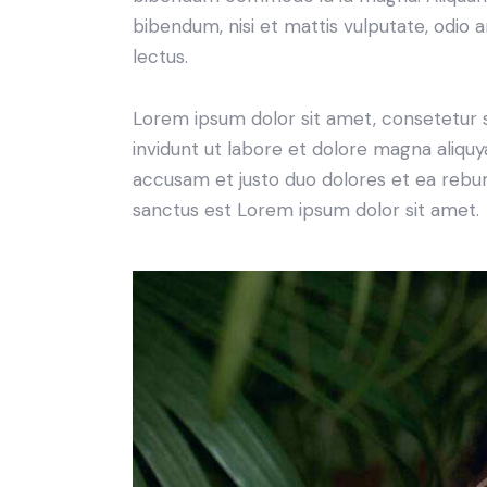
bibendum, nisi et mattis vulputate, odio a
lectus.
Lorem ipsum dolor sit amet, consetetur 
invidunt ut labore et dolore magna aliqu
accusam et justo duo dolores et ea rebum
sanctus est Lorem ipsum dolor sit amet.