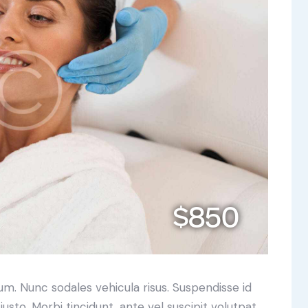
$850
lum. Nunc sodales vehicula risus. Suspendisse id
justo. Morbi tincidunt, ante vel suscipit volutpat,