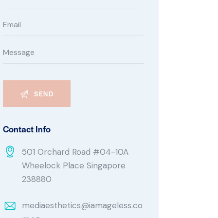
Contact Info
501 Orchard Road #04-10A
Wheelock Place Singapore
238880
mediaesthetics@iamageless.co